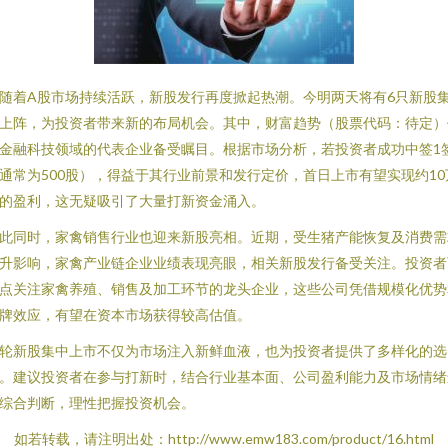
随着A股市场持续活跃，新股发行再度掀起热潮。今明两天将有6只新股
上阵，为投资者带来新的布局机会。其中，财富趋势（股票代码：待定）
金融科技领域的代表企业备受瞩目。根据市场分析，若投资者成功中签1
通常为500股），得益于其行业前景和发行定价，首日上市有望实现约10
的盈利，这无疑吸引了大量打新资金涌入。
此同时，家禽销售行业也迎来新股亮相。近期，受生猪产能恢复及消费需
升影响，家禽产业链企业业绩表现亮眼，相关新股发行备受关注。投资者
点关注家禽养殖、销售及加工环节的龙头企业，这些公司凭借规模化优势
牌效应，有望在资本市场获得较高估值。
轮新股集中上市不仅为市场注入新鲜血液，也为投资者提供了多样化的选
。建议投资者在参与打新时，结合行业基本面、公司盈利能力及市场情绪
综合判断，理性把握投资机会。
如若转载，请注明出处：http://www.emw183.com/product/16.html