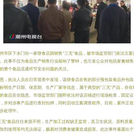
州市区下水门街一家饼食店因销售“三无”食品，被市场监管部门依法立案
。此事不仅为食品生产销售行业敲响了警钟，也引发公众对包括家禽销售
的整个食品流通环节安全问题的关注。
悉，执法人员在日常巡查中发现，该饼食店在售的部分预包装食品外包装
标明生产日期、保质期、生产厂家等信息，属于典型的“三无”产品，存在
的食品安全隐患。市场监管部门随即依法对该店铺进行现场检查，固定证
，并对涉事产品进行查封扣押，同时启动立案调查程序。目前，案件正在
步处理中。
三无”食品往往来源不明，生产加工过程缺乏监管，其卫生状况、原料质量
加剂使用等均无法保证，极易对消费者健康造成损害。此次事件暴露出个