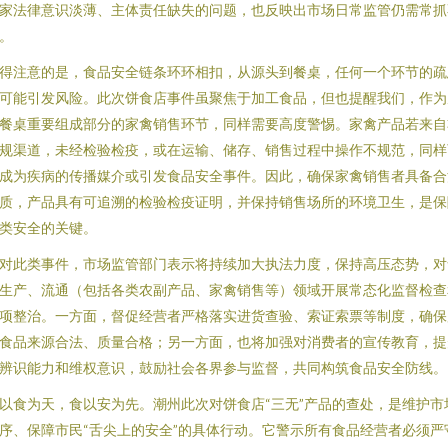
家法律意识淡薄、主体责任缺失的问题，也反映出市场日常监管仍需常抓
。
得注意的是，食品安全链条环环相扣，从源头到餐桌，任何一个环节的疏
可能引发风险。此次饼食店事件虽聚焦于加工食品，但也提醒我们，作为
餐桌重要组成部分的家禽销售环节，同样需要高度警惕。家禽产品若来自
规渠道，未经检验检疫，或在运输、储存、销售过程中操作不规范，同样
成为疾病的传播媒介或引发食品安全事件。因此，确保家禽销售者具备合
质，产品具有可追溯的检验检疫证明，并保持销售场所的环境卫生，是保
类安全的关键。
对此类事件，市场监管部门表示将持续加大执法力度，保持高压态势，对
生产、流通（包括各类农副产品、家禽销售等）领域开展常态化监督检查
项整治。一方面，督促经营者严格落实进货查验、索证索票等制度，确保
食品来源合法、质量合格；另一方面，也将加强对消费者的宣传教育，提
辨识能力和维权意识，鼓励社会各界参与监督，共同构筑食品安全防线。
以食为天，食以安为先。潮州此次对饼食店“三无”产品的查处，是维护市
序、保障市民“舌尖上的安全”的具体行动。它警示所有食品经营者必须严