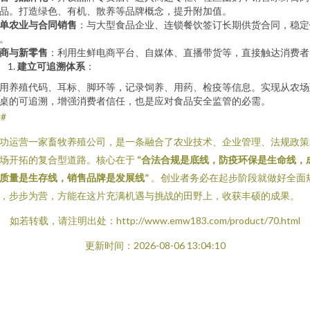
品。打造绿色、有机、散养等品牌概念，提升附加值。
单农业与合同销售
：与大型食品企业、连锁餐饮签订长期供货合同，稳定
。
商与新零售
：利用生鲜电商平台、自媒体、直播带货等，直接触达消费者
建立可追溯体系
：
用养殖代码、耳标、脚环等，记录饲养、用药、检疫等信息。实现从农场
桌的可追溯，增强消费者信任，也是应对食品安全监管的必需。
##
功运营一家畜牧养殖公司，是一条融合了农业技术、企业管理、法规政策
场开拓的复合型道路。核心在于
“合法合规是底线，防疫环保是生命线，
质量是生存线，销售品牌是发展线”
。创业者务必在起步阶段就做好全面
，步步为营，方能在这片充满机遇与挑战的田野上，收获丰硕的成果。
如若转载，请注明出处：http://www.emw183.com/product/70.html
更新时间：2026-08-06 13:04:10