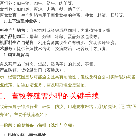
畜饲养：如生猪、肉牛、奶牛、肉羊等。
禽饲养：如肉鸡、蛋鸡、肉鸭、鹅、鸽子等。
畜禽繁育：生产和销售用于商业繁殖的种畜、种禽、精液、胚胎等。
上下游延伸业务
：
料生产与销售
：自配饲料或经销成品饲料，为养殖提供支撑。
禽产品初加工
：屠宰、分割、冷藏、蛋品分级包装等。
机肥料生产与销售
：利用畜禽粪便生产有机肥，实现循环经济。
术服务
：提供养殖技术咨询、疫病防治、场舍设计等服务。
销售与贸易
：
禽及其产品（鲜肉、蛋品、活禽等）的批发、零售。
产品购销、货物进出口（若涉及）。
示
：经营范围应尽可能全面且具有前瞻性，但也要符合公司实际能力与当
业政策。后续新增业务，需及时办理变更登记。
二、 畜牧养殖需办理的关键手续
牧养殖属于特殊行业，环保、防疫、用地要求严格，必须“先证后照”或“
办证”。主要手续流程如下：
一阶段：前期筹备与审批（选址与立项）
场地选择与用地手续
：