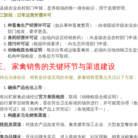
县级农业农村部门申领，是养殖场的唯一身份标识，用于追溯管理。
三阶段：日常运营所需许可
种畜禽生产经营许可证
（如从事种畜禽繁育）：由省级或市级农业农
部门核发，要求更高。
兽药经营许可证
（如场内设店经销兽药）：向县级农业农村部门申请
排污许可证
（根据环保要求）：向生态环境部门申请。
动物检疫合格证明
：每次出售或运输畜禽前，必须向当地动物卫生监
机构申报检疫，合格后方可取得。
三、 家禽销售的关键环节与渠道建设
得合法身份后，销售是价值实现的关键。家禽销售需重点关注以下方面：
确保产品合法上市
：
有出栏家禽必须经过
官方兽医检疫
，取得《动物检疫合格证明》。
自行屠宰后销售禽肉，需在符合卫生标准的场所进行，并可能需办理《食
营许可证》或《生鲜禽产品上市凭证》（各地规定不一）。
构建多元化销售渠道
：
统批发渠道
：对接农产品批发市场、禽类屠宰加工企业、大型食堂餐饮单
。
售与品牌化
：开设品牌专卖店、进入商超专柜、社区团购，销售冰鲜禽肉