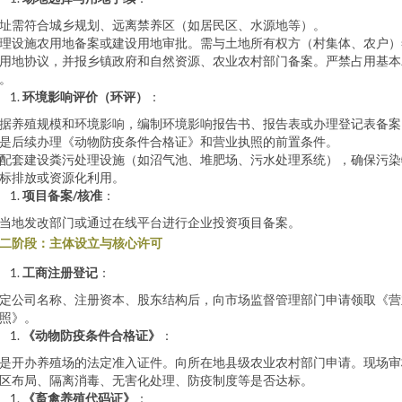
址需符合城乡规划、远离禁养区（如居民区、水源地等）。
理设施农用地备案或建设用地审批。需与土地所有权方（村集体、农户）
用地协议，并报乡镇政府和自然资源、农业农村部门备案。严禁占用基本
。
环境影响评价（环评）
：
据养殖规模和环境影响，编制环境影响报告书、报告表或办理登记表备案
是后续办理《动物防疫条件合格证》和营业执照的前置条件。
配套建设粪污处理设施（如沼气池、堆肥场、污水处理系统），确保污染
标排放或资源化利用。
项目备案/核准
：
当地发改部门或通过在线平台进行企业投资项目备案。
二阶段：主体设立与核心许可
工商注册登记
：
定公司名称、注册资本、股东结构后，向市场监督管理部门申请领取《营
照》。
《动物防疫条件合格证》
：
是开办养殖场的法定准入证件。向所在地县级农业农村部门申请。现场审
区布局、隔离消毒、无害化处理、防疫制度等是否达标。
《畜禽养殖代码证》
：