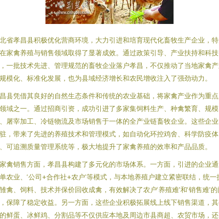
北省孝昌县积极优化营商环境，大力引进和培育现代化畜牧生产企业，特
在家禽养殖与销售领域取得了显著成效。通过政策引导、产业扶持和科技
，一批技术先进、管理规范的畜牧企业落户孝昌，不仅推动了当地家禽产
规模化、标准化发展，也为县域经济增长和农民增收注入了强劲动力。
昌县凭借其良好的自然生态条件和传统的农业基础，将家禽产业作为重点
领域之一。通过招商引资，成功引进了多家集饲料生产、种禽繁育、规模
、屠宰加工、冷链物流及市场销售于一体的全产业链畜牧企业。这些企业
驻，带来了先进的养殖技术和管理模式，如自动化环控鸡舍、科学防疫体
、可追溯质量管理系统等，极大地提升了家禽养殖的效率和产品品质。
家禽销售方面，孝昌县构建了多元化的市场体系。一方面，引进的企业通
单农业、‘公司+合作社+农户’等模式，与本地养殖户建立紧密联结，统一
雏禽、饲料、技术并保价回收成禽，有效解决了农户‘养殖难’和‘销售难’的
，保障了稳定收益。另一方面，这些企业积极拓展线上线下销售渠道，其
的鲜蛋、冰鲜鸡、分割品等不仅供应本地及周边市县商超、农贸市场，还