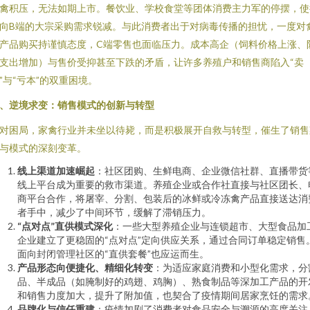
禽积压，无法如期上市。餐饮业、学校食堂等团体消费主力军的停摆，使
向B端的大宗采购需求锐减。与此消费者出于对病毒传播的担忧，一度对
产品购买持谨慎态度，C端零售也面临压力。成本高企（饲料价格上涨、
支出增加）与售价受抑甚至下跌的矛盾，让许多养殖户和销售商陷入“卖
”与“亏本”的双重困境。
、逆境求变：销售模式的创新与转型
对困局，家禽行业并未坐以待毙，而是积极展开自救与转型，催生了销售
与模式的深刻变革。
线上渠道加速崛起
：社区团购、生鲜电商、企业微信社群、直播带货
线上平台成为重要的救市渠道。养殖企业或合作社直接与社区团长、
商平台合作，将屠宰、分割、包装后的冰鲜或冷冻禽产品直接送达消
者手中，减少了中间环节，缓解了滞销压力。
“点对点”直供模式深化
：一些大型养殖企业与连锁超市、大型食品加
企业建立了更稳固的“点对点”定向供应关系，通过合同订单稳定销售
面向封闭管理社区的“直供套餐”也应运而生。
产品形态向便捷化、精细化转变
：为适应家庭消费和小型化需求，分
品、半成品（如腌制好的鸡翅、鸡胸）、熟食制品等深加工产品的开
和销售力度加大，提升了附加值，也契合了疫情期间居家烹饪的需求
品牌化与信任重建
：疫情加剧了消费者对食品安全与溯源的高度关注