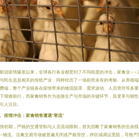
新冠疫情爆发以来，全球各行各业都受到了不同程度的冲击，家禽业——
与民生息息相关的传统产业，同样经历了一场前所未有的考验。从养殖端
费端，整个产业链条在疫情带来的物流阻滞、需求波动、人员管控等多重
下艰难前行，而家禽销售作为连接生产与市场的关键环节，其变革与韧性
引人注目。
、疫情冲击：家禽销售遭遇“寒流”
情初期，严格的交通管制与人员流动限制，首先切断了家禽销售的生命线
—物流。活禽交易市场被普遍关闭或严格管控，跨区域调运受阻，导致产