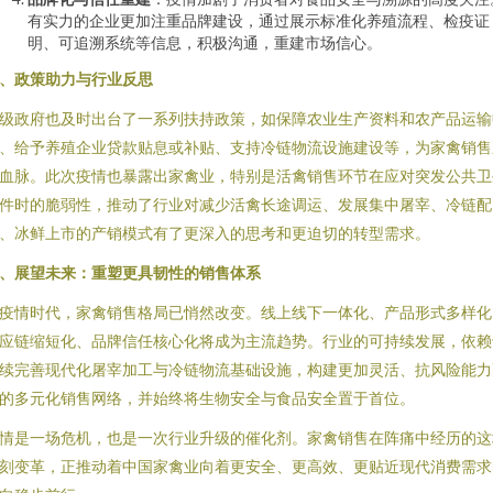
有实力的企业更加注重品牌建设，通过展示标准化养殖流程、检疫证
明、可追溯系统等信息，积极沟通，重建市场信心。
、政策助力与行业反思
级政府也及时出台了一系列扶持政策，如保障农业生产资料和农产品运输
、给予养殖企业贷款贴息或补贴、支持冷链物流设施建设等，为家禽销售
血脉。此次疫情也暴露出家禽业，特别是活禽销售环节在应对突发公共卫
件时的脆弱性，推动了行业对减少活禽长途调运、发展集中屠宰、冷链配
、冰鲜上市的产销模式有了更深入的思考和更迫切的转型需求。
、展望未来：重塑更具韧性的销售体系
疫情时代，家禽销售格局已悄然改变。线上线下一体化、产品形式多样化
应链缩短化、品牌信任核心化将成为主流趋势。行业的可持续发展，依赖
续完善现代化屠宰加工与冷链物流基础设施，构建更加灵活、抗风险能力
的多元化销售网络，并始终将生物安全与食品安全置于首位。
情是一场危机，也是一次行业升级的催化剂。家禽销售在阵痛中经历的这
刻变革，正推动着中国家禽业向着更安全、更高效、更贴近现代消费需求